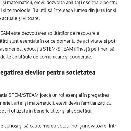
ei și matematicii, elevii dezvoltă abilități esențiale pentru
 și tehnologiei îi ajută să înțeleagă lumea din jurul lor și
actuale și viitoare.
AM este dezvoltarea abilităților de rezolvare a
ități sunt esențiale în orice domeniu de activitate și pot
De asemenea, educația STEM/STEAM îi învață pe tineri să
du-le abilitățile de comunicare și cooperare.
gatirea elevilor pentru societatea
cația STEM/STEAM joacă un rol esențial în pregătirea
ineriei, artei și matematicii, elevii devin familiarizați cu
 fi utilizate în beneficiul lor și al societății.
 curioși și să caute mereu soluții noi și inovatoare. Într-