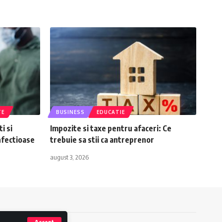
TE
BUSINESS
EDUCATIE
i si
Impozite si taxe pentru afaceri: Ce
nfectioase
trebuie sa stii ca antreprenor
august 3, 2026