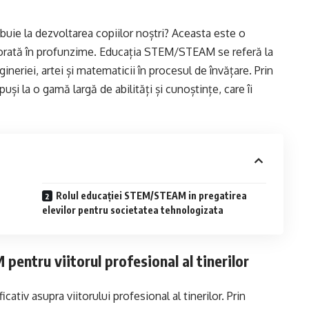
e la dezvoltarea copiilor noștri? Aceasta este o
plorată în profunzime. Educația STEM/STEAM se referă la
gineriei, artei și matematicii în procesul de învățare. Prin
uși la o gamă largă de abilități și cunoștințe, care îi
Rolul educației STEM/STEAM in pregatirea
elevilor pentru societatea tehnologizata
entru viitorul profesional al tinerilor
iv asupra viitorului profesional al tinerilor. Prin