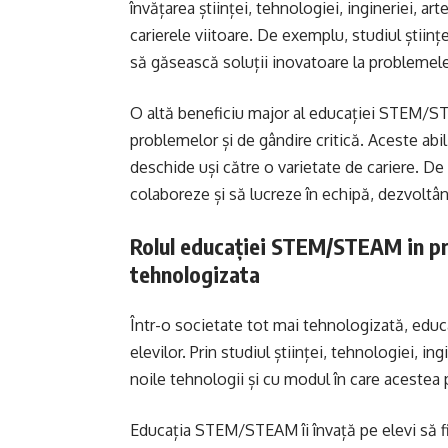
învățarea științei, tehnologiei, ingineriei, art
carierele viitoare. De exemplu, studiul științei
să găsească soluții inovatoare la problemele 
O altă beneficiu major al educației STEM/STE
problemelor și de gândire critică. Aceste abil
deschide uși către o varietate de cariere. 
colaboreze și să lucreze în echipă, dezvoltân
Rolul educației STEM/STEAM in pre
tehnologizata
Într-o societate tot mai tehnologizată, edu
elevilor. Prin studiul științei, tehnologiei, ing
noile tehnologii și cu modul în care acestea pot
Educația STEM/STEAM îi învață pe elevi să fie