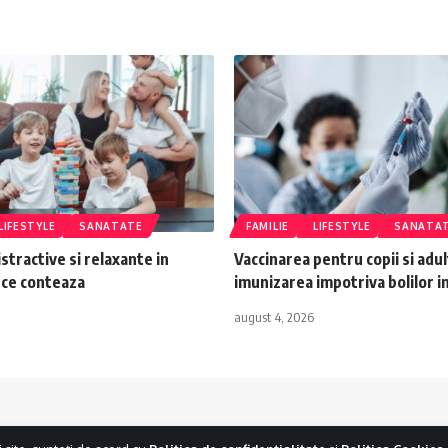
LIFESTYLE
SANATATE
FAMILIE
LIFESTYLE
SANATA
istractive si relaxante in
Vaccinarea pentru copii si adult
e ce conteaza
imunizarea impotriva bolilor i
august 4, 2026