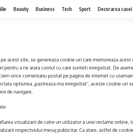
lie
Beauty
Business
Tech
Sport
Decorarea casei
ti pe acest site, se genereaza cookie-uri care memoreaza acest
ri pentru a ne arata contul cu care sunteti inregistrat. De asem
ciem orice comentariu postat pe pagina de internet cu username
lectata optiunea „pastreaza-ma inregistrat”, aceste cookie-uri s
nii de navigare.
ate
larea vizualizarii de catre un utilizator a unei reclame online, t
lizarii respectviului mesaj publicitar. Ca atare, astfel de cooki