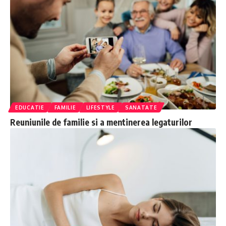
EDUCATIE
FAMILIE
LIFESTYLE
SANATATE
Reuniunile de familie si a mentinerea legaturilor