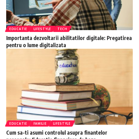
EDUCATIE
LIFESTYLE
TECH
Importanta dezvoltarii abilitatilor digitale: Pregatirea
pentru o lume digitalizata
EDUCATIE
FAMILIE
LIFESTYLE
Cum sa-ti asumi controlul asupra finantelor