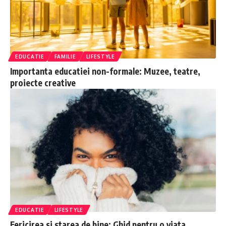
EDUCATIE
FAMILIE
LIFESTYLE
Importanta educatiei non-formale: Muzee, teatre,
proiecte creative
EDUCATIE
LIFESTYLE
Fericirea si starea de bine: Ghid pentru o viata